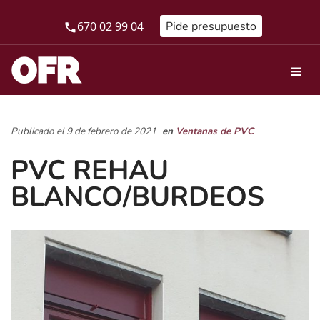
670 02 99 04
Pide presupuesto
Publicado el 9 de febrero de 2021
en
Ventanas de PVC
PVC REHAU
BLANCO/BURDEOS